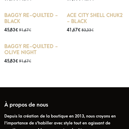
Dernière pointure 37
En rupture de stock
BAGGY RE-QUILTED -
ACE CITY SHELL CHUK2
BLACK
- BLACK
45,83
€
41,67
€
91,67
€
83,33
€
BAGGY RE-QUILTED -
OLIVE NIGHT
45,83
€
91,67
€
À propos de nous
Depuis la création de la boutique en 2013, nous croyons en
l'importance de s'habiller avec style tout en agissant de