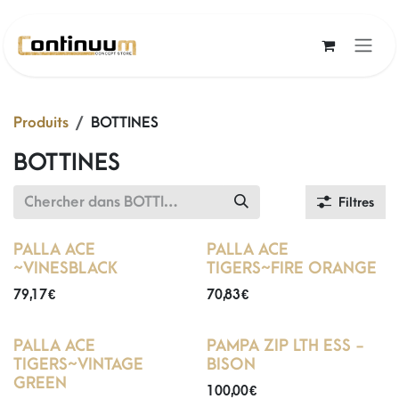
Se rendre au contenu
Produits
BOTTINES
BOTTINES
Filtres
PALLA ACE
PALLA ACE
~VINESBLACK
TIGERS~FIRE ORANGE
79,17
€
70,83
€
PALLA ACE
PAMPA ZIP LTH ESS -
TIGERS~VINTAGE
BISON
GREEN
100,00
€