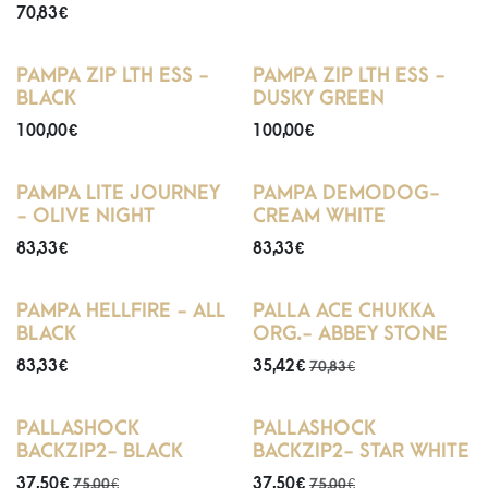
70,83
€
PAMPA ZIP LTH ESS -
PAMPA ZIP LTH ESS -
BLACK
DUSKY GREEN
100,00
€
100,00
€
PAMPA LITE JOURNEY
PAMPA DEMODOG-
- OLIVE NIGHT
CREAM WHITE
83,33
€
83,33
€
PAMPA HELLFIRE - ALL
PALLA ACE CHUKKA
BLACK
ORG.- ABBEY STONE
83,33
€
35,42
€
70,83
€
PALLASHOCK
PALLASHOCK
BACKZIP2- BLACK
BACKZIP2- STAR WHITE
37,50
€
37,50
€
75,00
€
75,00
€