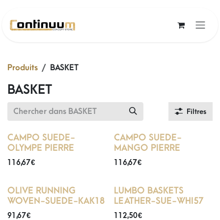
Se rendre au contenu
Produits
BASKET
BASKET
Filtres
CAMPO SUEDE-
CAMPO SUEDE-
OLYMPE PIERRE
MANGO PIERRE
116,67
€
116,67
€
OLIVE RUNNING
LUMBO BASKETS
WOVEN-SUEDE-KAK18
LEATHER-SUE-WHI57
91,67
€
112,50
€