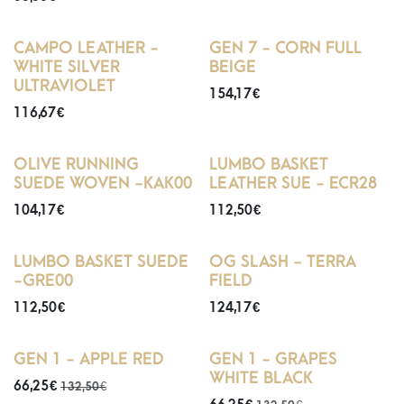
CAMPO LEATHER -
GEN 7 - CORN FULL
WHITE SILVER
BEIGE
ULTRAVIOLET
154,17
€
116,67
€
OLIVE RUNNING
LUMBO BASKET
SUEDE WOVEN -KAK00
LEATHER SUE - ECR28
104,17
€
112,50
€
LUMBO BASKET SUEDE
OG SLASH - TERRA
-GRE00
FIELD
112,50
€
124,17
€
Dernière pointure 42
Dernière pointure 40
GEN 1 - APPLE RED
GEN 1 - GRAPES
WHITE BLACK
66,25
€
132,50
€