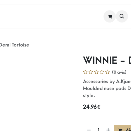
FEMME
HOMME
NOS MARQUES
Demi Tortoise
WINNIE - D
(0 avis)
Accessories by A.Kja
Moulded nose pads Da
style.
24,96
€
Aj