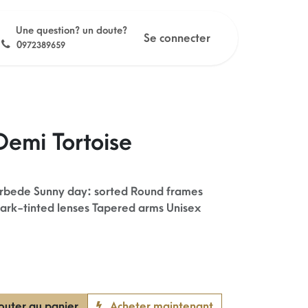
Une question? un doute?
Se connecter
0
972389659
emi Tortoise
erbede Sunny day: sorted Round frames
rk-tinted lenses Tapered arms Unisex
outer au panier
Acheter maintenant