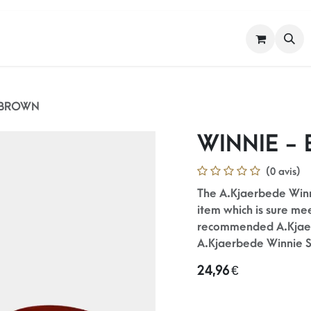
FEMME
HOMME
NOS MARQUES
 BROWN
WINNIE -
(0 avis)
The A.Kjaerbede Winn
item which is sure me
recommended A.Kjaerb
A.Kjaerbede Winnie S
24,96
€