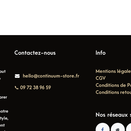
Contactez-nous
Info
Mentions légale
out
hello@continuum-store.fr
CGV
e
Conditions de P
📞 09 72 38 96 59
Conditions reto
orer
notre
Nos réseaux 
tyle,
ent