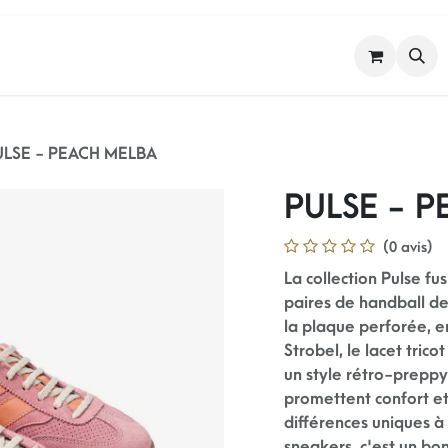
FEMME
HOMME
NOS MARQUES
ULSE - PEACH MELBA
PULSE - 
(0 avis)
La collection Pulse f
paires de handball de
la plaque perforée, e
Strobel, le lacet tri
un style rétro-preppy 
promettent confort et
différences uniques à 
sneakers, c'est un bo