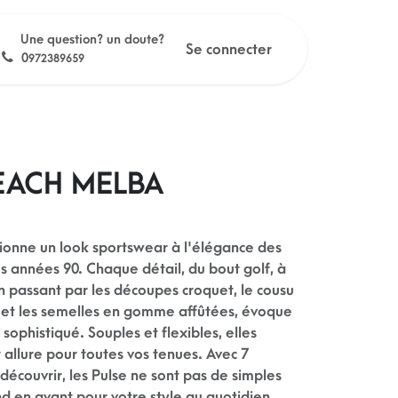
Une question? un doute?
Se connecter
0
972389659
PEACH MELBA
usionne un look sportswear à l'élégance des
s années 90. Chaque détail, du bout golf, à
n passant par les découpes croquet, le cousu
cot et les semelles en gomme affûtées, évoque
sophistiqué. Souples et flexibles, elles
 allure pour toutes vos tenues. Avec 7
découvrir, les Pulse ne sont pas de simples
nd en avant pour votre style au quotidien.