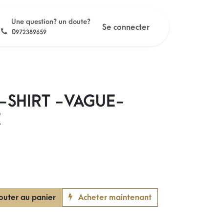
Une question? un doute?
Se connecter
0
972389659
-SHIRT -VAGUE-
E
outer au panier
Acheter maintenant