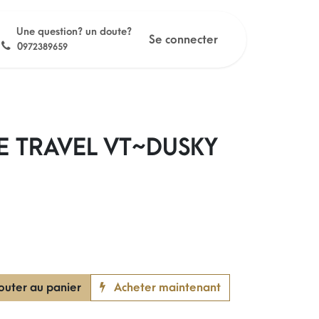
Une question? un doute?
Se connecter
0
972389659
E TRAVEL VT~DUSKY
outer au panier
Acheter maintenant