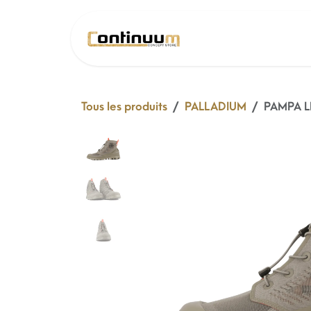
Se rendre au contenu
SOLDE 26 !
Tous les produits
PALLADIUM
PAMPA L