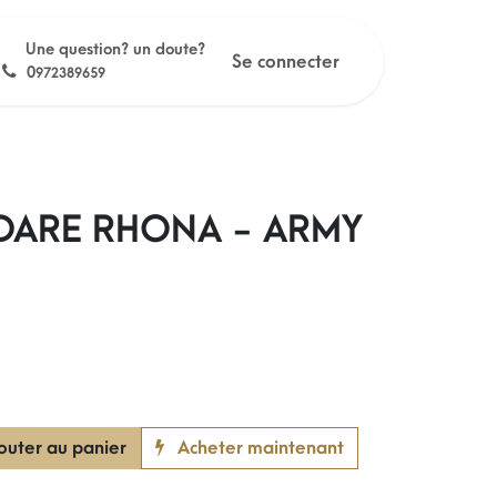
Une question? un doute?
Se connecter
0
972389659
 DARE RHONA - ARMY
outer au panier
Acheter maintenant