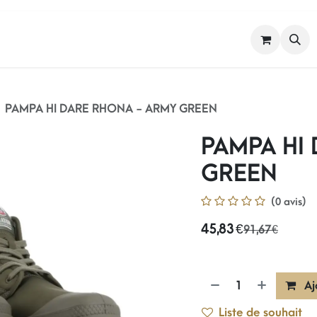
FEMME
HOMME
NOS MARQUES
PAMPA HI DARE RHONA - ARMY GREEN
PAMPA HI
GREEN
(0 avis)
45,83
€
91,67
€
Aj
Liste de souhait