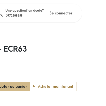
Une question? un doute?
Se connecter
0
972389659
- ECR63
outer au panier
Acheter maintenant