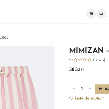
FEMME
HOMME
NOS MARQUES
CR63
MIMIZAN 
(0 avis)
58,33
€
Aj
Liste de souhait