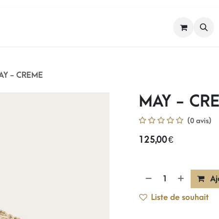
FEMME
HOMME
NOS MARQUES
AY - CREME
MAY - CR
(0 avis)
125,00
€
Aj
Liste de souhait