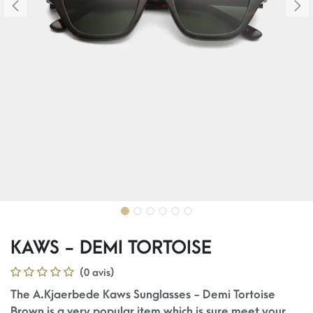
KAWS - DEMI TORTOISE
(0 avis)
The A.Kjaerbede Kaws Sunglasses - Demi Tortoise
Brown is a very popular item which is sure meet your