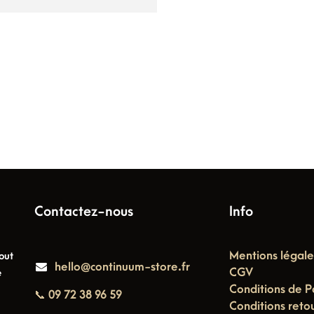
Contactez-nous
Info
Mentions légale
out
hello@continuum-store.fr
CGV
e
Conditions de P
📞 09 72 38 96 59
Conditions reto