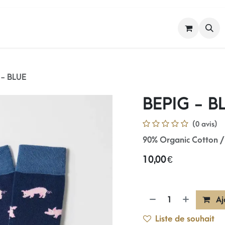
FEMME
HOMME
NOS MARQUES
 - BLUE
BEPIG - B
(0 avis)
90% Organic Cotton /
10,00
€
Aj
Liste de souhait