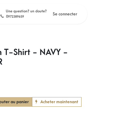
Une question? un doute?
Se connecter
0
972389659
n T-Shirt - NAVY -
R
outer au panier
Acheter maintenant