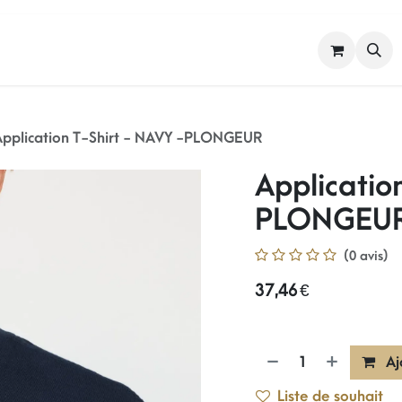
FEMME
HOMME
NOS MARQUES
Application T-Shirt - NAVY -PLONGEUR
Applicatio
PLONGEU
(0 avis)
37,46
€
Aj
Liste de souhait