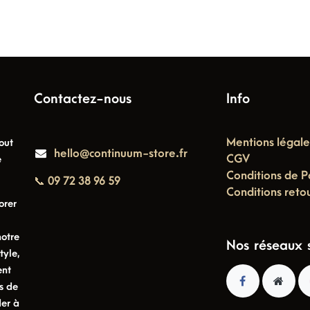
Contactez-nous
Info
Mentions légale
out
hello@continuum-store.fr
CGV
e
Conditions de P
📞 09 72 38 96 59
Conditions reto
orer
notre
Nos réseaux 
tyle,
ent
s de
der à