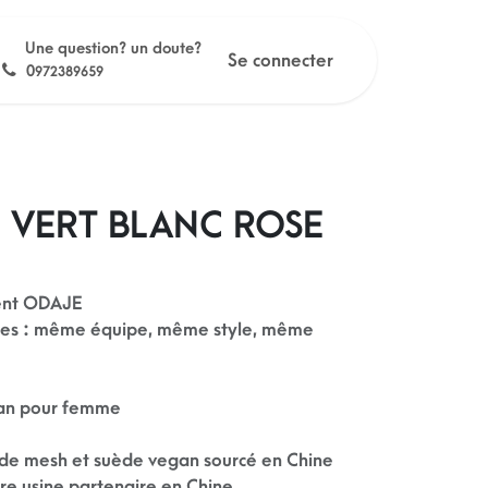
Une question? un doute?
Se connecter
0
972389659
- VERT BLANC ROSE
ent ODAJE
mes : même équipe, même style, même
gan pour femme
r de mesh et suède vegan sourcé en Chine
re usine partenaire en Chine