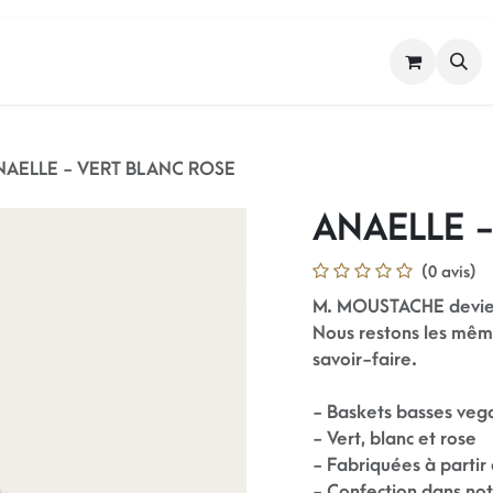
FEMME
HOMME
NOS MARQUES
NAELLE - VERT BLANC ROSE
ANAELLE 
(0 avis)
M. MOUSTACHE devi
Nous restons les mê
savoir-faire.
- Baskets basses ve
- Vert, blanc et rose
- Fabriquées à parti
- Confection dans not