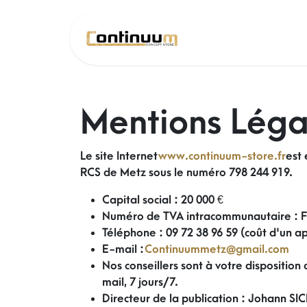
Se rendre au contenu
SOLDE 26 !
Mentions Léga
Le site Internet
www.continuum-store.fr
est 
RCS de Metz sous le numéro 798 244 919.
Capital social : 20 000 €
Numéro de TVA intracommunautaire : 
Téléphone : 09 72 38 96 59 (coût d'un ap
E-mail :
Continuummetz@gmail.com
Nos conseillers sont à votre dispositio
mail, 7 jours/7.
Directeur de la publication : Johann SI