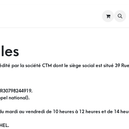
FEMME
HOMME
NOS MARQUES
les
édité par la société CTM dont le siège social est situé 39 Ru
FR30798244919.
pel national).
n du mardi au vendredi de 10 heures à 12 heures et de 14 heu
CHEL.